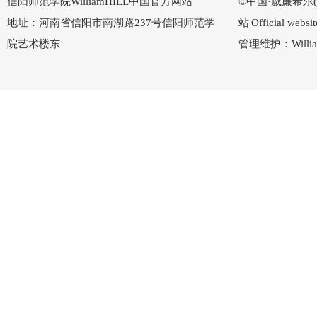
信阳师范学院WilliamHILL中国官方网站
©中国·威廉希尔(Wi
地址：河南省信阳市南湖路237号信阳师范学
站|Official w
院艺术楼东
管理维护：Willi