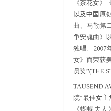
《茶花女》
以及中国原
曲、马勒第
争安魂曲》以
独唱。200
女》而荣获美
员奖”(THE S
TAUSEND
院“最佳女主角
《蝴蝶夫人》