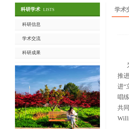
学术
科研学术
LISTS
科研信息
学术交流
科研成果
推
进“
唱练
共同
Wi