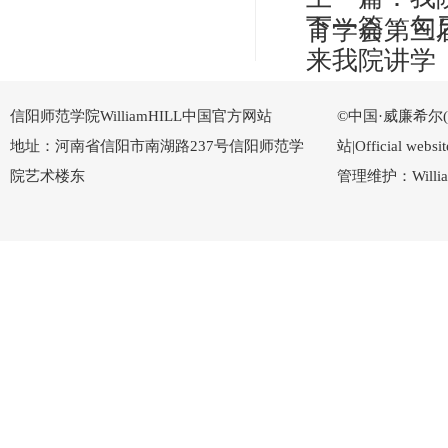
下一篇：
匈
育学会第三
来我院讲学
信阳师范学院WilliamHILL中国官方网站
©中国·威廉希尔(Wi
地址：河南省信阳市南湖路237号信阳师范学
站|Official w
院艺术楼东
管理维护：Willi