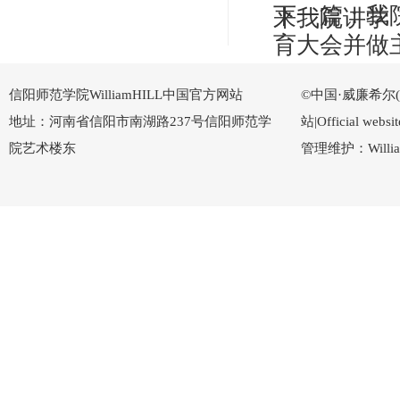
下一篇：
我
来我院讲学
育大会并做
信阳师范学院WilliamHILL中国官方网站
©中国·威廉希尔(Wi
地址：河南省信阳市南湖路237号信阳师范学
站|Official w
院艺术楼东
管理维护：Willi