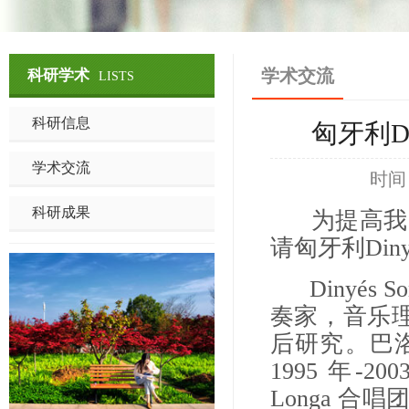
学术交流
科研学术
LISTS
科研信息
匈牙利D
学术交流
时间
科研成果
为提高我院
请匈牙利Din
Dinyés
奏家，音乐理论
后研究。巴
1995 年-2
Longa 