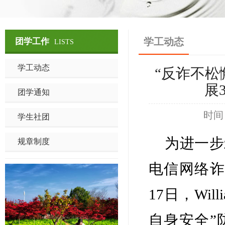
学工动态
团学工作
LISTS
学工动态
“反诈不松懈
展
团学通知
时间
学生社团
为进一步
规章制度
电信网络诈
17日，Wi
自身安全”