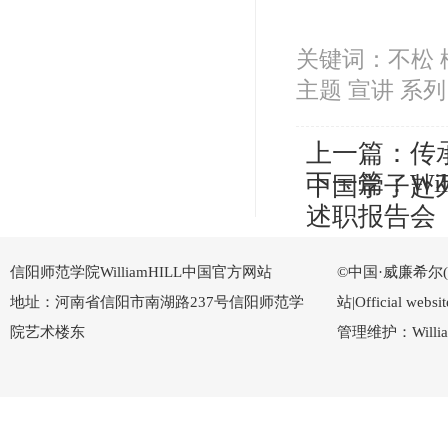
关键词：不松 松
主题 宣讲 系列
上一篇：
传
下一篇：
Wi
中国学子赴
述职报告会
信阳师范学院WilliamHILL中国官方网站
©中国·威廉希尔(Wi
地址：河南省信阳市南湖路237号信阳师范学
站|Official w
院艺术楼东
管理维护：Willi