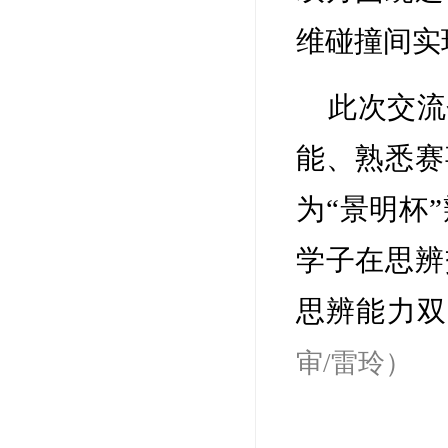
维碰撞间实
此次交流
能、熟悉赛
为“景明杯
学子在思辨
思辨能力
审/雷玲）