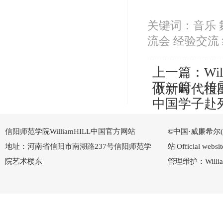
关键词：音乐 舞
流会 经验交流 
上一篇：
W
下一篇：
传
做新时代祖
中国学子赴
信阳师范学院WilliamHILL中国官方网站
©中国·威廉希尔(Wi
地址：河南省信阳市南湖路237号信阳师范学
站|Official w
院艺术楼东
管理维护：Willi