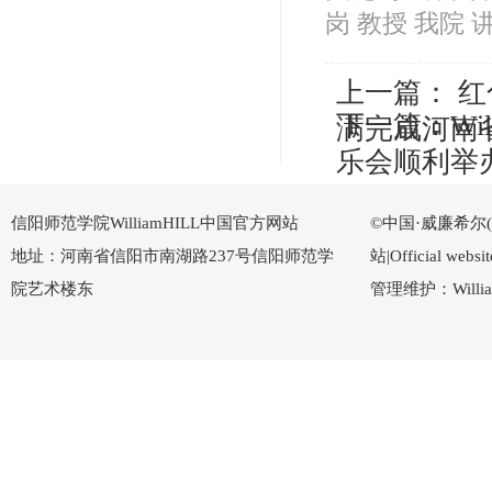
岗 教授 我院 
上一篇：
红
下一篇：
W
满完成河南
乐会顺利举
信阳师范学院WilliamHILL中国官方网站
©中国·威廉希尔(Wi
地址：河南省信阳市南湖路237号信阳师范学
站|Official w
院艺术楼东
管理维护：Willi