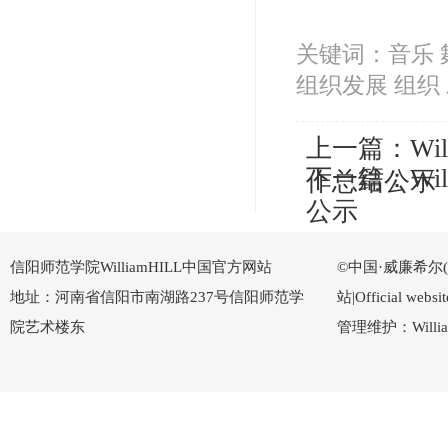
关键词：音乐 舞
组织发展 组织 
上一篇：
Wi
下一篇：
Wi
作总结公示
公示
信阳师范学院WilliamHILL中国官方网站
©中国·威廉希尔(Wi
地址：河南省信阳市南湖路237号信阳师范学
站|Official w
院艺术楼东
管理维护：Willi