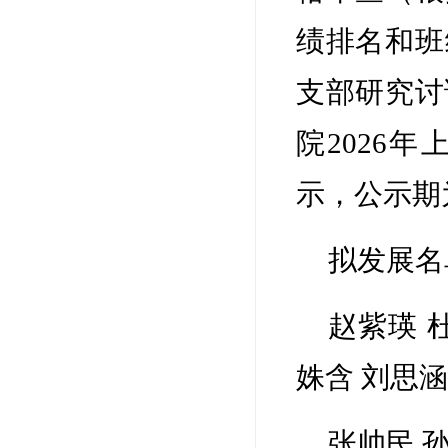
绩排名和班
支部研究讨
院2026
示，公示期
拟发展名
赵紫瑛 
姝含 刘思涵
张帅民 孙