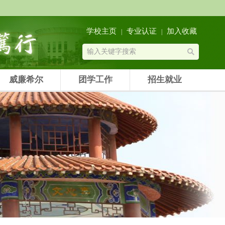
学校主页
专业认证
加入收藏
|
|
威廉希尔
团学工作
招生就业