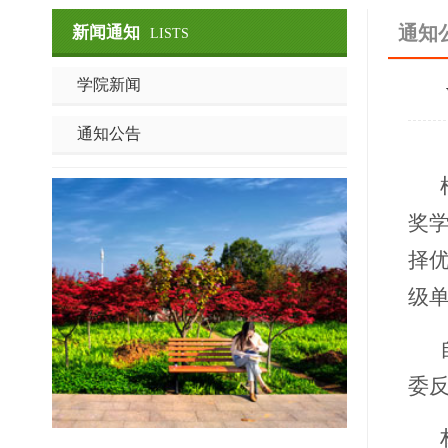
通知
新闻通知
LISTS
学院新闻
通知公告
奖
择优
级
委