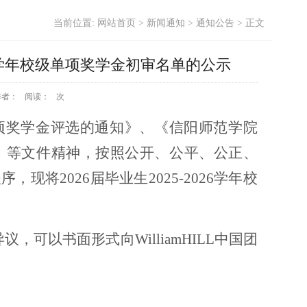
当前位置:
网站首页
>
新闻通知
>
通知公告
> 正文
-2026学年校级单项奖学金初审名单的公示
作者：
阅读：
次
校级单项奖学金评选的通知》、《信阳师范学院
号）等文件精神，按照公开、公平、公正、
将2026届毕业生2025-2026学年校
可以书面形式向WilliamHILL中国团